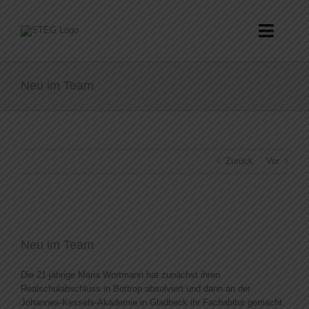
Zum
Inhalt
springen
Toggle
Naviga
Praxis
Neu im Team
Team
Vorsorge
Zurück
Vor
Medizin
Zeige
Karriere
grösseres
Neu im Team
Bild
Kontakt
Die 21-jährige Maria Wortmann hat zunächst ihren
Realschulabschluss in Bottrop absolviert und dann an der
Johannes-Kessels-Akademie in Gladbeck ihr Fachabitur gemacht.