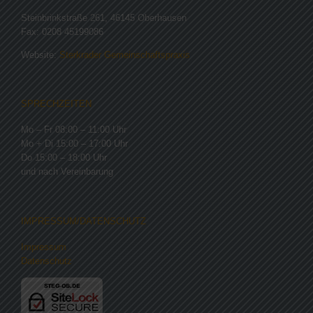
Steinbrinkstraße 261, 46145 Oberhausen
Fax: 0208 45199086
Website:
Sterkrader Gemeinschaftspraxis
SPRECHZEITEN
Mo – Fr 08:00 – 11:00 Uhr
Mo + Di 15:00 – 17:00 Uhr
Do 15:00 – 18:00 Uhr
und nach Vereinbarung
IMPRESSUM/DATENSCHUTZ
Impressum
Datenschutz