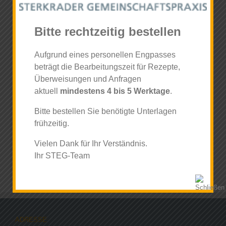
Kostengründen sind einige empfehlenswerte Leistungen jedoch
nicht im Leistungsprogramm der gesetzlichen Krankenkassen
enthalten.
Bitte rechtzeitig bestellen
Unsere individuellen Gesundheitsleistungen
Aufgrund eines personellen Engpasses
Mammasonographie
beträgt die Bearbeitungszeit für Rezepte,
Vorsorge Plus
Überweisungen und Anfragen
Transvaginale Ultraschalluntersuchung
aktuell
mindestens 4 bis 5 Werktage
.
Thin Prep
(Dünnschichtzytologie)
HPV-Test
Bitte bestellen Sie benötigte Unterlagen
Immunologischer Stuhltest
frühzeitig.
Vielen Dank für Ihr Verständnis.
Ihr STEG-Team
ADRESSE