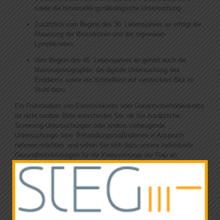
News
sowie die bimanuelle gynäkologische Untersuchung.
Zusätzlich vom Beginn des 30. Lebensjahres an erfolgt die
Abtastung der Brustdrüsen und der regionären
Lymphknoten.
Vom Beginn des 45. Lebensjahres an gehört auch die
Mammasonographie, die digitale Untersuchung des
Enddarms sowie ein Schnelltest auf verstecktes Blut im
Stuhl dazu.
Ein Frühstadium von Eierstockkrebs oder Gebärmutterhöhlenkrebs
ist nicht tastbar. Bitte entscheiden Sie, ob Sie zusätzliche
Screening-Untersuchungen oder andere vorbeugende
Untersuchungs- bzw. Behandlungsmaßnahmen in Anspruch
nehmen möchten. und sehen Sie sich dazu unsere
Individuelle
Gesundheitsleistungen für die Krebsvorsorge der Frau
an.
Individuelle Gesundheitsleistungen für die Krebsvorsorge der
Frau
Die gesetzlichen Krankenkassen bieten weltweit einzigartige
Leistungen und damit eine gute Grundversorgung an. Aus