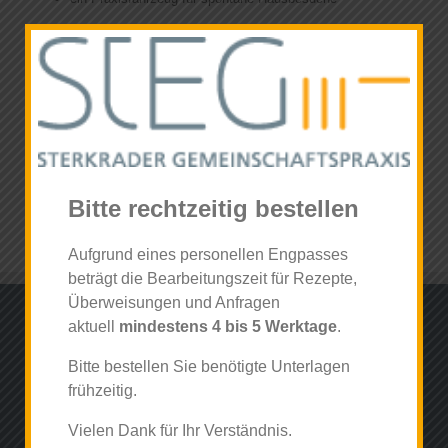
News
Und:
Aufgrund unserer notfallärztlichen Erfahrung, können wir alle
Patienten innerhalb der Gemeinschaftspraxis auch in Notfällen
optimal erstversorgen, um sie dann bei Bedarf begleitet ins
Krankenhaus zu überführen.
Bitte rechtzeitig bestellen
Aufgrund eines personellen Engpasses
beträgt die Bearbeitungszeit für Rezepte,
Überweisungen und Anfragen
aktuell
mindestens 4 bis 5 Werktage
.
ADRESSE
Steinbrinkstraße 261, 46145 Oberhausen
Bitte bestellen Sie benötigte Unterlagen
Fax: 0208 45199086
frühzeitig.
Website:
Sterkrader Gemeinschaftspraxis
Vielen Dank für Ihr Verständnis.