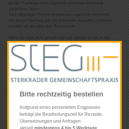
News
bei der Produktion eines Impfstoffs entstehen manchmal
zusätzliche Dosen.
Auch abgesagte Termine hinterlassen ungenutzte Impfstoffe.
Um diesen Überhang gut und problemlos verwerten zu können,
erstellen wir ab sofort eine Reserveliste.
Wenn Sie noch nicht geimpft sind und spontan zu uns in die
Praxis kommen können, dürfen Sie uns gerne per Mail an
info@steg-praxis.de Ihren Impfstoffwunsch und eine
Telefonnummer mitteilen, unter der wie Sie erreichen können.
Wichtig ist: Dies ist KEINE Warteliste!
Wenn Sie die Möglichkeit haben, woanders einen definierten
Impftermin zu vereinbaren, nehmen Sie diesen bitte wahr.
Ihr STEG-TEAM
Bitte rechtzeitig bestellen
25.Juni 2021
Aufgrund eines personellen Engpasses
beträgt die Bearbeitungszeit für Rezepte,
Überweisungen und Anfragen
aktuell
mindestens 4 bis 5 Werktage
.