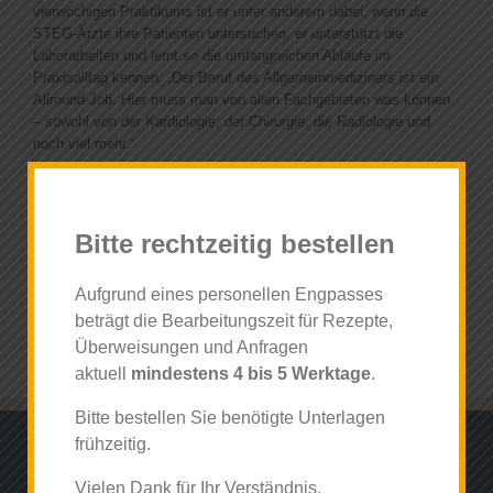
News
vierwöchigen Praktikums ist er unter anderem dabei, wenn die
STEG-Ärzte ihre Patienten untersuchen, er unterstützt die
Laborarbeiten und lernt so die umfangreichen Abläufe im
Praxisalltag kennen. „Der Beruf des Allgemeinmediziners ist ein
Allround-Job. Hier muss man von allen Fachgebieten was können
– sowohl von der Kardiologie, der Chirurgie, die Radiologie und
noch viel mehr.“
Galk studiert im fünften Semester an der Uniklinik in Essen.
Studienbegleitend arbeitet er zudem auf der chirurgischen
Intensivstation der Uniklinik Düsseldorf.
Bitte rechtzeitig bestellen
19.Februar 2019
Aufgrund eines personellen Engpasses
beträgt die Bearbeitungszeit für Rezepte,
Überweisungen und Anfragen
aktuell
mindestens 4 bis 5 Werktage
.
Bitte bestellen Sie benötigte Unterlagen
frühzeitig.
ADRESSE
Vielen Dank für Ihr Verständnis.