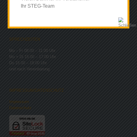
Steinbrinkstraße 261, 46145 Oberhausen
Ihr STEG-Team
Fax: 0208 45199086
Website:
Sterkrader Gemeinschaftspraxis
SPRECHZEITEN
Mo – Fr 08:00 – 11:00 Uhr
Mo + Di 15:00 – 17:00 Uhr
Do 15:00 – 18:00 Uhr
und nach Vereinbarung
IMPRESSUM/DATENSCHUTZ
Impressum
Datenschutz