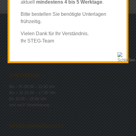
aktuell
mindestens 4 bis 5 Werktage
.
Bitte bestellen Sie benötigte Unterlagen
frühzeitig.
ADRESSE
Vielen Dank für Ihr Verständnis.
Steinbrinkstraße 261, 46145 Oberhausen
Ihr STEG-Team
Fax: 0208 45199086
Website:
Sterkrader Gemeinschaftspraxis
SPRECHZEITEN
Mo – Fr 08:00 – 11:00 Uhr
Mo + Di 15:00 – 17:00 Uhr
Do 15:00 – 18:00 Uhr
und nach Vereinbarung
IMPRESSUM/DATENSCHUTZ