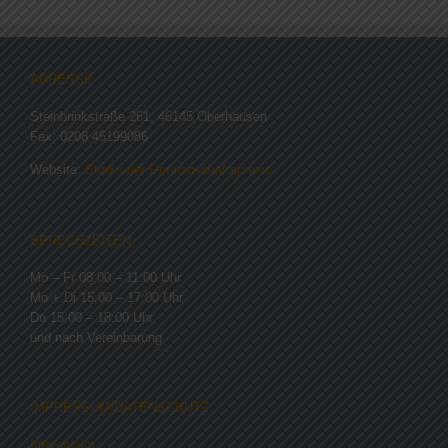
ADRESSE
Steinbrinkstraße 261, 46145 Oberhausen
Fax: 0208 45199086
Website:
Sterkrader Gemeinschaftspraxis
SPRECHZEITEN
Mo – Fr 08:00 – 11:00 Uhr
Mo + Di 15:00 – 17:00 Uhr
Do 15:00 – 18:00 Uhr
und nach Vereinbarung
IMPRESSUM/DATENSCHUTZ
Impressum