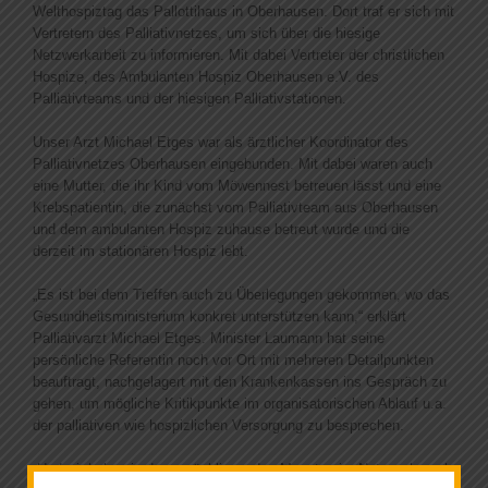
News
Welthospiztag das Pallottihaus in Oberhausen. Dort traf er sich mit
Vertretern des Palliativnetzes, um sich über die hiesige
Netzwerkarbeit zu informieren. Mit dabei Vertreter der christlichen
Hospize, des Ambulanten Hospiz Oberhausen e.V. des
Palliativteams und der hiesigen Palliativstationen.
Unser Arzt Michael Etges war als ärztlicher Koordinator des
Palliativnetzes Oberhausen eingebunden. Mit dabei waren auch
eine Mutter, die ihr Kind vom Möwennest betreuen lässt und eine
Krebspatientin, die zunächst vom Palliativteam aus Oberhausen
und dem ambulanten Hospiz zuhause betreut wurde und die
derzeit im stationären Hospiz lebt.
„Es ist bei dem Treffen auch zu Überlegungen gekommen, wo das
Gesundheitsministerium konkret unterstützen kann,“ erklärt
Palliativarzt Michael Etges. Minister Laumann hat seine
persönliche Referentin noch vor Ort mit mehreren Detailpunkten
beauftragt, nachgelagert mit den Krankenkassen ins Gespräch zu
gehen, um mögliche Kritikpunkte im organisatorischen Ablauf u.a.
der palliativen wie hospizlichen Versorgung zu besprechen.
„Und wir haben in den zurückliegenden Monaten im Netzwerk auch