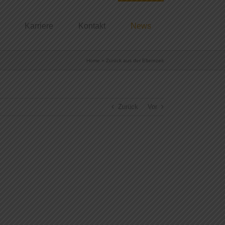
Karriere
Kontakt
News
Home
»
Zurück aus der Elternzeit
Zurück
Vor