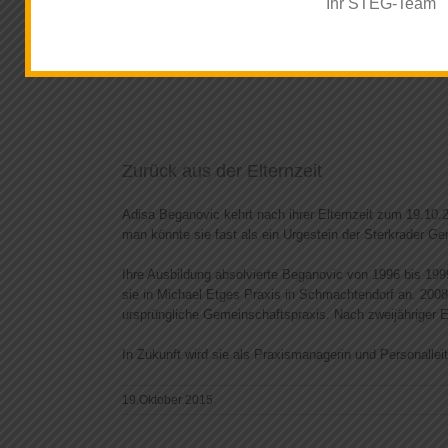
Ihr STEG-Team
Zurück aus der Elternzeit
Adisa Beganovic kehrt nach ihrer Elternzeit zum 19.10.
man könnte sie fast als ein Urgestein der Sterkrader Ge
Ihre Ausbildung absolvierte Beganovic von 1996 bis 1999
sie in Michael Etges Praxis in Schmachtendorf an. 200
ursprüngliche Gemeinschaftspraxis. Nach zweijähriger E
In Zukunft wird sie als Praxismanagerin und Personallei
19.Oktober 2015