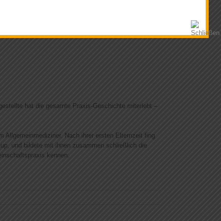
estellte hat die gesamte Praxis-Geschichte miterlebt –
 Allgemeinmediziner. Nach ihrer ersten Elternzeit fing
p, und bildete mit ihnen zusammen schließlich die
einschaftspraxis kennen.