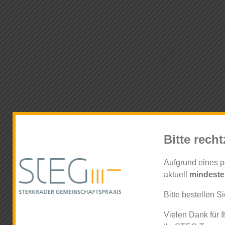
Bitte recht
Aufgrund eines p
aktuell
mindeste
Bitte bestellen S
Vielen Dank für I