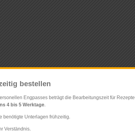
zeitig bestellen
ersonellen Engpasses beträgt die Bearbeitungszeit für Rezep
ns 4 bis 5 Werktage
.
ie benötigte Unterlagen frühzeitig.
hr Verständnis.