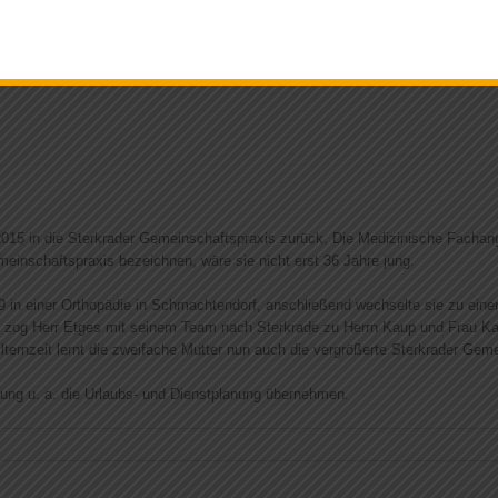
2015 in die Sterkrader Gemeinschaftspraxis zurück. Die Medizinische Fachang
meinschaftspraxis bezeichnen, wäre sie nicht erst 36 Jahre jung.
 in einer Orthopädie in Schmachtendorf, anschließend wechselte sie zu einem
8 zog Herr Etges mit seinem Team nach Sterkrade zu Herrn Kaup und Frau Kau
lternzeit lernt die zweifache Mutter nun auch die vergrößerte Sterkrader Gem
tung u. a. die Urlaubs- und Dienstplanung übernehmen.