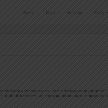
Praxis
Team
Vorsorge
Medizin
a-Infektionen wieder stärker in den Fokus. Beide Krankheiten können einen 
die beruflich oder privat viel Kontakt mit anderen haben. Impfungen sind hi