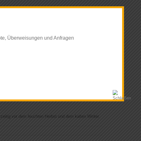
eweils von 8 bis 12 Uhr.
epte, Überweisungen und Anfragen
useinweisungen und tausenden Todesfällen.
ämmen.
htzeitig vor dem feuchten Herbst und dem kalten Winter.