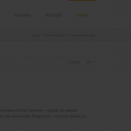
Karriere
Kontakt
News
Home
»
Start der Grippe- & Corona-Impfungen
Zurück
Vor
schweren Verlauf nehmen – gerade bei älteren
er die wirksamste Möglichkeit, sich und andere zu