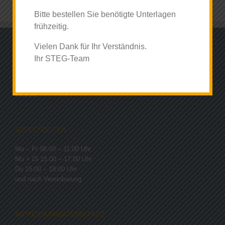
Bitte bestellen Sie benötigte Unterlagen
frühzeitig.
Vielen Dank für Ihr Verständnis.
ADRESSE
Ihr STEG-Team
Steinbrinkstraße 261, 46145 Oberhausen
Fax: 0208 45199086
Website:
Sterkrader Gemeinschaftspraxis
SPRECHZEITEN
Mo – Fr 08:00 – 11:00 Uhr
Mo + Di 15:00 – 17:00 Uhr
Do 15:00 – 18:00 Uhr
und nach Vereinbarung
IMPRESSUM/DATENSCHUTZ